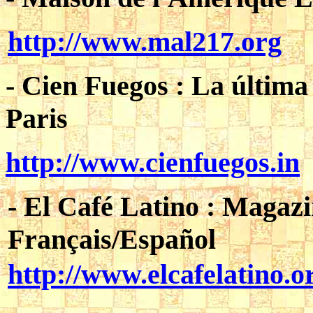
http://
www.mal217.org
-
Cien Fuegos
:
La última 
Paris
http://
www.cienfuegos.in
-
El Café Latino
: Magazi
Français/Español
http://
www.elcafelatino.o